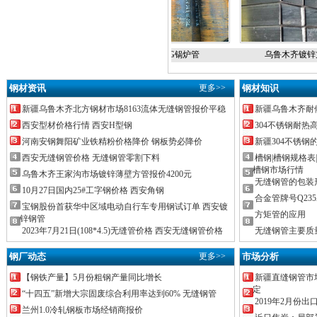
新疆铝板
新疆20G锅炉管
乌鲁木齐镀锌方
钢材资讯
更多>>
钢材知识
新疆乌鲁木齐北方钢材市场8163流体无缝钢管报价平稳
新疆乌鲁木齐耐
西安型材价格行情 西安H型钢
304不锈钢耐热
河南安钢舞阳矿业铁精粉价格降价 钢板势必降价
新疆304不锈钢
西安无缝钢管价格 无缝钢管零割下料
槽钢|槽钢规格表
槽钢市场行情
乌鲁木齐王家沟市场镀锌薄壁方管报价4200元
无缝钢管的包装
10月27日国内25#工字钢价格 西安角钢
合金管牌号Q235
宝钢股份首获华中区域电动自行车专用钢试订单 西安镀
方矩管的应用
锌钢管
2023年7月21日(108*4.5)无缝管价格 西安无缝钢管价格
无缝钢管主要质
钢厂动态
更多>>
市场分析
【钢铁产量】5月份粗钢产量同比增长
新疆直缝钢管市
定
“十四五”新增大宗固废综合利用率达到60% 无缝钢管
2019年2月份出
兰州1.0冷轧钢板市场经销商报价