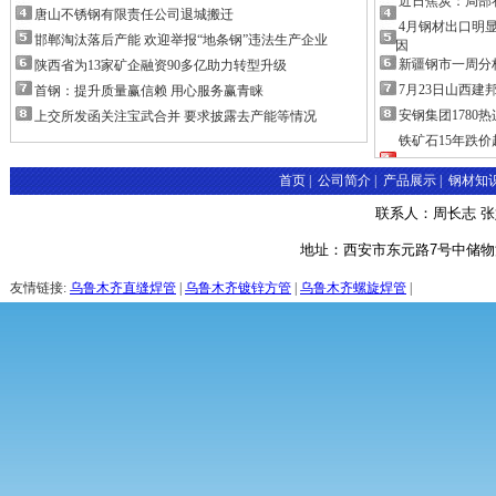
近日焦炭：局部补
唐山不锈钢有限责任公司退城搬迁
4月钢材出口明
邯郸淘汰落后产能 欢迎举报“地条钢”违法生产企业
因
新疆钢市一周分
陕西省为13家矿企融资90多亿助力转型升级
7月23日山西
首钢：提升质量赢信赖 用心服务赢青睐
安钢集团1780
上交所发函关注宝武合并 要求披露去产能等情况
铁矿石15年跌价
首页
|
公司简介
|
产品展示
|
钢材知
联系人：周长志 张婷 手
地址：西安市东元路7号中储物
友情链接:
乌鲁木齐直缝焊管
|
乌鲁木齐镀锌方管
|
乌鲁木齐螺旋焊管
|