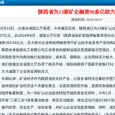
信息
陕西省为13家矿企融资90多亿助
添加时间: 2016/10/17
0月13日，记者从省国土厅获悉，今年截至目前，陕西省已为13家矿山
4.27亿元。从2014年8月，省国土厅印发《陕西省采矿权抵押备案管理办
融资163.54亿元，且大部分企业将抵押融资用于矿山技术改造等产业结构
西未来能源化工有限公司正在研发的煤制油项目是国家级示范项目。尽
司前期投资均为商业银行短期借款，成本高、期限短，企业周转压力较大
，他们按规定在省国土厅办理了相关手续，很快就获得了国家开发银行91.
，大大减缓了企业资金周转压力。
期以来，矿业经济作为陕西省的支柱产业，占据全省经济总量的半壁江
，如何稳住矿业经济这个关键支撑点，全面实现转型升级，是摆在各级政
权抵押备案制度，为一些矿山企业提供转型升级的资金支持外，今年1月
源开发“三保三治”(保发展治粗放、保安全治隐患、保生态治污染)行动计
、集约经营、安全生产、绿色发展，对矿山企业实现提质增效。同时，省
了如《关于化解煤炭过剩产能进一步加强煤炭矿业权管理的意见》《关于