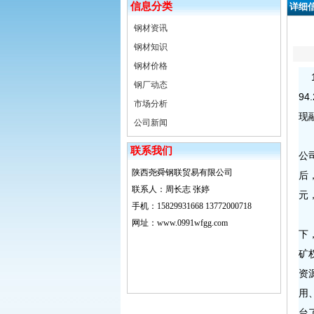
信息分类
详细
钢材资讯
钢材知识
钢材价格
1
钢厂动态
9
市场分析
现
公司新闻
陕
联系我们
公
陕西尧舜钢联贸易有限公司
后
联系人：周长志 张婷
元
手机：15829931668 13772000718
长
网址：www.0991wfgg.com
下
矿
资
用
台