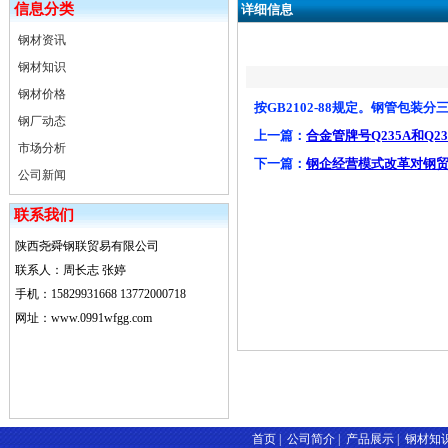
信息分类
详细信息
钢材资讯
钢材知识
钢材价格
按GB2102-88规定。钢管包
钢厂动态
上一篇：
合金管牌号Q235A和Q2
市场分析
下一篇：
钢企经营模式改革对钢
公司新闻
联系我们
陕西尧舜钢联贸易有限公司
联系人：周长志 张婷
手机：15829931668 13772000718
网址：www.0991wfgg.com
首页
|
公司简介
|
产品展示
|
钢材知