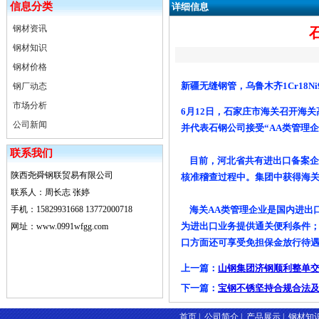
信息分类
详细信息
钢材资讯
钢材知识
钢材价格
新疆无缝钢管，乌鲁木齐1Cr18Ni
钢厂动态
市场分析
6月12日，石家庄市海关召开海
公司新闻
并代表石钢公司接受“AA类管理企
联系我们
目前，河北省共有进出口备案企业2
陕西尧舜钢联贸易有限公司
核准稽查过程中。集团中获得海关
联系人：周长志 张婷
手机：15829931668 13772000718
海关AA类管理企业是国内进出
为进出口业务提供通关便利条件
网址：www.0991wfgg.com
口方面还可享受免担保金放行待
上一篇：
山钢集团济钢顺利整单
下一篇：
宝钢不锈坚持合规合法
首页
|
公司简介
|
产品展示
|
钢材知